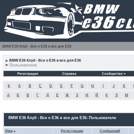
BMW E36 Клуб - Все о Е36 и все для Е36
BMW E36 Клуб - Все о Е36 и все для Е36
Пользователи
Регистрация
Справка
Сообщество
#
A
B
C
D
E
F
G
H
I
J
K
А
Б
В
Г
Д
Е
Ж
З
И
Й
К
Л
М
BMW E36 Клуб - Все о Е36 и все для Е36: Пользователи
Имя
Регистрация
Сообщений