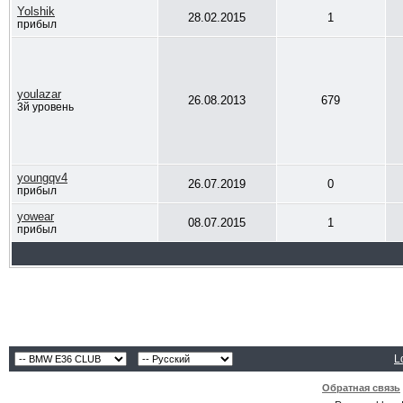
Yolshik
28.02.2015
1
прибыл
youlazar
26.08.2013
679
3й уровень
youngqv4
26.07.2019
0
прибыл
yowear
08.07.2015
1
прибыл
L
Обратная связь