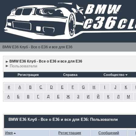
BMW E36 Клуб - Все о Е36 и все для Е36
BMW E36 Клуб - Все о Е36 и все для Е36
Пользователи
Регистрация
Справка
Сообщество
#
A
B
C
D
E
F
G
H
I
J
K
А
Б
В
Г
Д
Е
Ж
З
И
Й
К
Л
М
BMW E36 Клуб - Все о Е36 и все для Е36: Пользователи
Имя
Регистрация
Сообщений