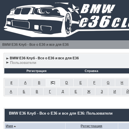
BMW E36 Клуб - Все о Е36 и все для Е36
BMW E36 Клуб - Все о Е36 и все для Е36
Пользователи
Регистрация
Справка
#
A
B
[
C
]
D
E
F
G
H
А
Б
В
Г
Д
Е
Ж
З
И
Й
BMW E36 Клуб - Все о Е36 и все для Е36: Пользователи
Имя
Регистрация