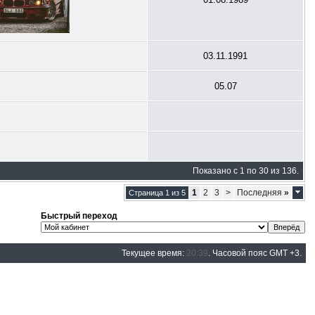
03.11.1991
05.07
Показано с 1 по 30 из 136.
1
2
3
>
Последняя
»
Страница 1 из 5
Быстрый переход
Текущее время:
20:39
. Часовой пояс GMT +3.