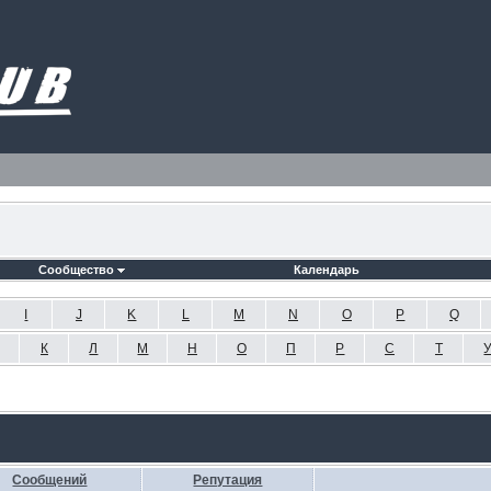
Сообщество
Календарь
I
J
K
L
M
N
O
P
Q
К
Л
М
Н
О
П
Р
С
Т
Сообщений
Репутация