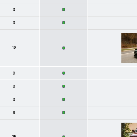
0
0
18
0
0
0
6
25