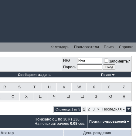
Календарь
Пользователи
Поиск
Справка
Имя
Запомнить?
Пароль
Сообщения за день
Поиск
R
S
T
U
V
W
X
Y
Z
У
Ф
Х
Ц
Ч
Ш
Щ
Э
Ю
Я
1
2
3
>
Последняя
»
Страница 1 из 5
Показано с 1 по 30 из 136.
Поиск пользователей
На поиск затрачено
0.08
сек.
Аватар
День рождения