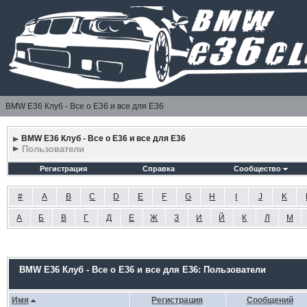
BMW E36 Клуб - Все о Е36 и все для Е36
BMW E36 Клуб - Все о Е36 и все для Е36
Пользователи
Регистрация
Справка
Сообщество
#
A
B
C
D
E
F
G
H
I
J
K
А
Б
В
Г
Д
Е
Ж
З
И
Й
К
Л
М
BMW E36 Клуб - Все о Е36 и все для Е36: Пользователи
Имя
Регистрация
Сообщений