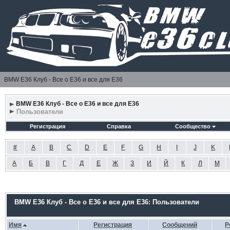
BMW E36 Клуб - Все о Е36 и все для Е36
BMW E36 Клуб - Все о Е36 и все для Е36
Пользователи
Регистрация
Справка
Сообщество
#
A
B
C
D
E
F
G
H
I
J
K
А
Б
В
Г
Д
Е
Ж
З
И
Й
К
Л
М
BMW E36 Клуб - Все о Е36 и все для Е36: Пользователи
Имя
Регистрация
Сообщений
Р