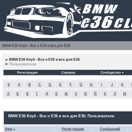
BMW E36 Клуб - Все о Е36 и все для Е36
BMW E36 Клуб - Все о Е36 и все для Е36
Пользователи
Регистрация
Справка
Сообщество
#
A
B
C
D
E
F
G
H
I
J
K
А
Б
В
Г
Д
Е
Ж
З
И
Й
К
Л
М
BMW E36 Клуб - Все о Е36 и все для Е36: Пользователи
Имя
Регистрация
Сообщений