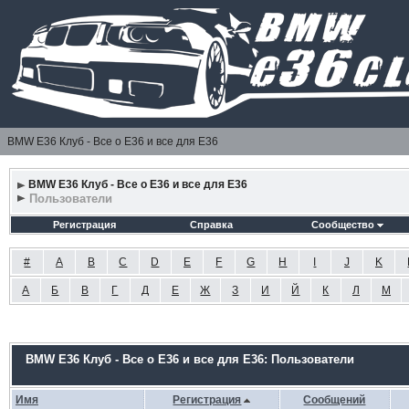
BMW E36 Клуб - Все о Е36 и все для Е36
BMW E36 Клуб - Все о Е36 и все для Е36
Пользователи
Регистрация
Справка
Сообщество
#
A
B
C
D
E
F
G
H
I
J
K
А
Б
В
Г
Д
Е
Ж
З
И
Й
К
Л
М
BMW E36 Клуб - Все о Е36 и все для Е36: Пользователи
Имя
Регистрация
Сообщений