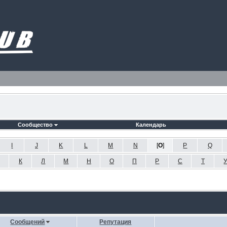
Сообщество
Календарь
I
J
K
L
M
N
[
O
]
P
Q
К
Л
М
Н
О
П
Р
С
Т
Сообщений
Репутация