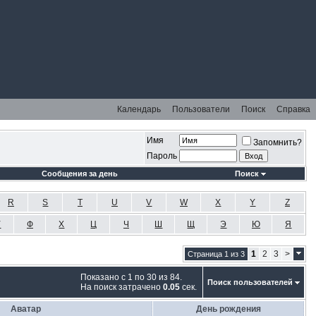
Календарь
Пользователи
Поиск
Справка
Имя
Запомнить?
Пароль
Сообщения за день
Поиск
R
S
T
U
V
W
X
Y
Z
У
Ф
Х
Ц
Ч
Ш
Щ
Э
Ю
Я
1
2
3
>
Страница 1 из 3
Показано с 1 по 30 из 84.
Поиск пользователей
На поиск затрачено
0.05
сек.
Аватар
День рождения