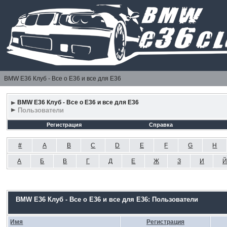
BMW E36 Клуб - Все о Е36 и все для Е36
BMW E36 Клуб - Все о Е36 и все для Е36
Пользователи
Регистрация
Справка
#
A
B
C
D
E
F
G
H
А
Б
В
Г
Д
Е
Ж
З
И
Й
BMW E36 Клуб - Все о Е36 и все для Е36: Пользователи
Имя
Регистрация