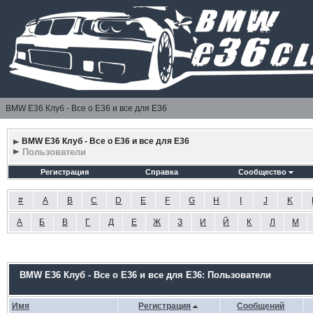
BMW E36 Клуб - Все о Е36 и все для Е36
BMW E36 Клуб - Все о Е36 и все для Е36
Пользователи
Регистрация
Справка
Сообщество
#
A
B
C
D
E
F
G
H
I
J
K
А
Б
В
Г
Д
Е
Ж
З
И
Й
К
Л
М
BMW E36 Клуб - Все о Е36 и все для Е36: Пользователи
Имя
Регистрация
Сообщений