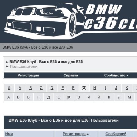
BMW E36 Клуб - Все о Е36 и все для Е36
BMW E36 Клуб - Все о Е36 и все для Е36
Пользователи
Регистрация
Справка
Сообщество
#
A
B
C
D
E
F
[
G
]
H
I
J
K
А
Б
В
Г
Д
Е
Ж
З
И
Й
К
Л
М
BMW E36 Клуб - Все о Е36 и все для Е36: Пользователи
Имя
Регистрация
Сообщений