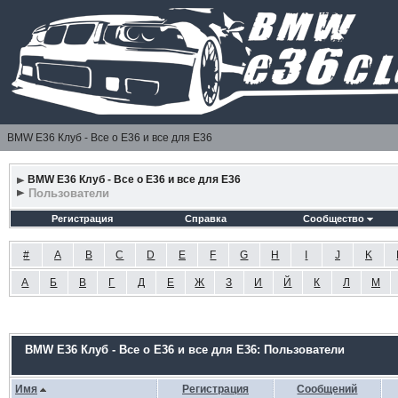
BMW E36 Клуб - Все о Е36 и все для Е36
BMW E36 Клуб - Все о Е36 и все для Е36
Пользователи
Регистрация
Справка
Сообщество
#
A
B
C
D
E
F
G
H
I
J
K
А
Б
В
Г
Д
Е
Ж
З
И
Й
К
Л
М
BMW E36 Клуб - Все о Е36 и все для Е36: Пользователи
Имя
Регистрация
Сообщений