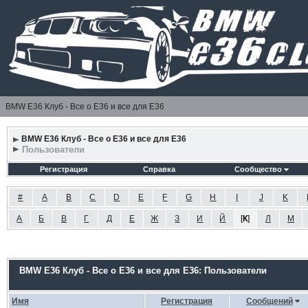
BMW E36 Клуб - Все о Е36 и все для Е36
BMW E36 Клуб - Все о Е36 и все для Е36
Пользователи
Регистрация
Справка
Сообщество
#
A
B
C
D
E
F
G
H
I
J
K
А
Б
В
Г
Д
Е
Ж
З
И
Й
[
К
]
Л
М
BMW E36 Клуб - Все о Е36 и все для Е36: Пользователи
Имя
Регистрация
Сообщений