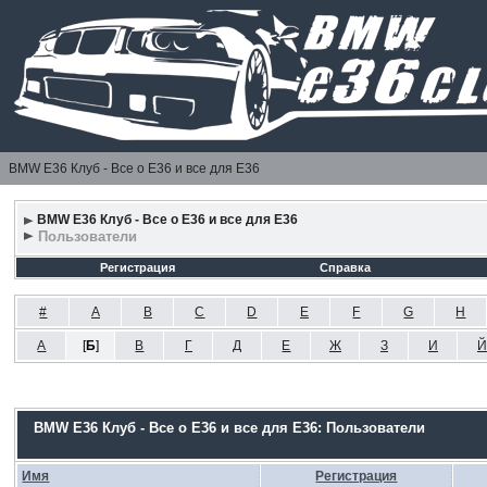
BMW E36 Клуб - Все о Е36 и все для Е36
BMW E36 Клуб - Все о Е36 и все для Е36
Пользователи
Регистрация
Справка
#
A
B
C
D
E
F
G
H
А
[
Б
]
В
Г
Д
Е
Ж
З
И
Й
BMW E36 Клуб - Все о Е36 и все для Е36: Пользователи
Имя
Регистрация