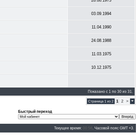
28.08.1973
03.09.1994
11.04.1990
24.08.1988
11.03.1975
10.12.1975
Показано с 1 по 30 из 31.
1
2
>
Страница 1 из 2
Быстрый переход
Текущее время:
00:56
. Часовой пояс GMT +3.