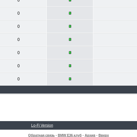
0
0
0
0
0
0
0
Lo-Fi Version
Обратная связь
-
BMW E36 клуб
-
Архив
-
Вверх