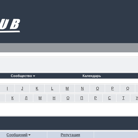
Сообщество
Календарь
I
J
K
L
M
N
O
P
Q
К
Л
М
Н
О
П
Р
С
Т
Сообщений
Репутация