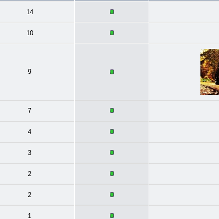
14
10
9
7
4
3
2
2
1