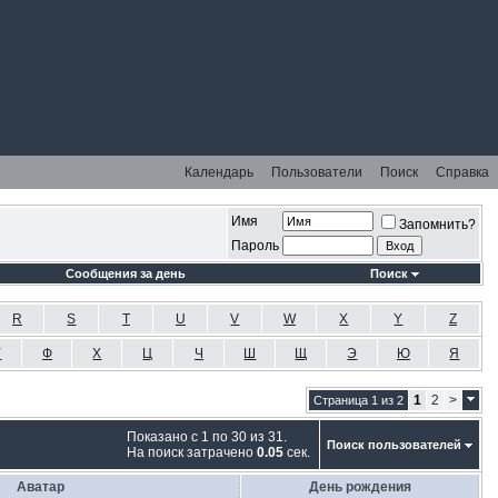
Календарь
Пользователи
Поиск
Справка
Имя
Запомнить?
Пароль
Сообщения за день
Поиск
R
S
T
U
V
W
X
Y
Z
У
Ф
Х
Ц
Ч
Ш
Щ
Э
Ю
Я
1
2
>
Страница 1 из 2
Показано с 1 по 30 из 31.
Поиск пользователей
На поиск затрачено
0.05
сек.
Аватар
День рождения