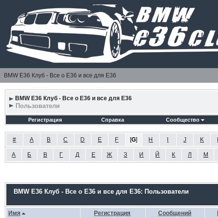
BMW E36 Клуб - Все о Е36 и все для Е36
BMW E36 Клуб - Все о Е36 и все для Е36
Пользователи
Регистрация
Справка
Сообщество
#
A
B
C
D
E
F
[
G
]
H
I
J
K
А
Б
В
Г
Д
Е
Ж
З
И
Й
К
Л
М
BMW E36 Клуб - Все о Е36 и все для Е36: Пользователи
Имя
Регистрация
Сообщений