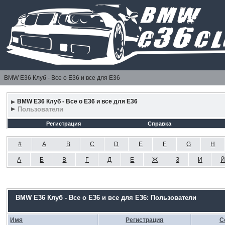
BMW E36 Клуб - Все о Е36 и все для Е36
BMW E36 Клуб - Все о Е36 и все для Е36
Пользователи
Регистрация
Справка
#
A
B
C
D
E
F
G
H
А
Б
В
Г
Д
Е
Ж
З
И
Й
BMW E36 Клуб - Все о Е36 и все для Е36: Пользователи
Имя
Регистрация
С