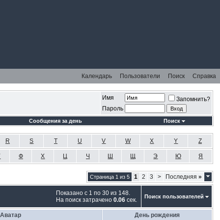
Календарь
Пользователи
Поиск
Справка
Имя
Запомнить?
Пароль
Сообщения за день
Поиск
R
S
T
U
V
W
X
Y
Z
У
Ф
Х
Ц
Ч
Ш
Щ
Э
Ю
Я
1
2
3
>
Последняя
»
Страница 1 из 5
Показано с 1 по 30 из 148.
Поиск пользователей
На поиск затрачено
0.06
сек.
Аватар
День рождения