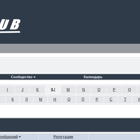
Сообщество
Календарь
I
J
K
[
L
]
M
N
O
P
Q
К
Л
М
Н
О
П
Р
С
Т
ообщений
Репутация