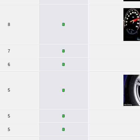
8
7
6
5
5
5