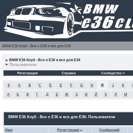
BMW E36 Клуб - Все о Е36 и все для Е36
BMW E36 Клуб - Все о Е36 и все для Е36
Пользователи
Регистрация
Справка
Сообщество
#
A
B
C
D
E
F
G
H
[
I
]
J
K
А
Б
В
Г
Д
Е
Ж
З
И
Й
К
Л
М
BMW E36 Клуб - Все о Е36 и все для Е36: Пользователи
Имя
Регистрация
Сообщений