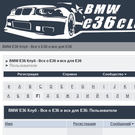
BMW E36 Клуб - Все о Е36 и все для Е36
BMW E36 Клуб - Все о Е36 и все для Е36
Пользователи
Регистрация
Справка
Сообщество
#
A
B
C
D
E
F
G
H
I
J
K
А
Б
В
[
Г
]
Д
Е
Ж
З
И
Й
К
Л
М
BMW E36 Клуб - Все о Е36 и все для Е36: Пользователи
Имя
Регистрация
Сообщений