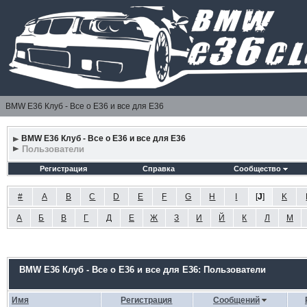
BMW E36 Клуб - Все о Е36 и все для Е36
BMW E36 Клуб - Все о Е36 и все для Е36
Пользователи
Регистрация
Справка
Сообщество
#
A
B
C
D
E
F
G
H
I
[
J
]
K
А
Б
В
Г
Д
Е
Ж
З
И
Й
К
Л
М
BMW E36 Клуб - Все о Е36 и все для Е36: Пользователи
Имя
Регистрация
Сообщений