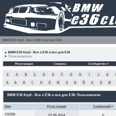
BMW E36 Клуб - Все о Е36 и все для Е36
BMW E36 Клуб - Все о Е36 и все для Е36
Пользователи
Регистрация
Справка
Сообщество
#
A
B
C
D
E
F
G
H
I
J
K
А
Б
В
Г
Д
Е
Ж
З
И
Й
К
Л
М
BMW E36 Клуб - Все о Е36 и все для Е36: Пользователи
Имя
Регистрация
Сообщений
уголек
07.05.2014
0