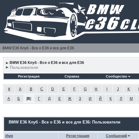
BMW E36 Клуб - Все о Е36 и все для Е36
BMW E36 Клуб - Все о Е36 и все для Е36
Пользователи
Регистрация
Справка
Сообщество
#
A
B
C
D
E
F
G
H
I
J
K
А
Б
[
В
]
Г
Д
Е
Ж
З
И
Й
К
Л
М
BMW E36 Клуб - Все о Е36 и все для Е36: Пользователи
Имя
Регистрация
Сообщений