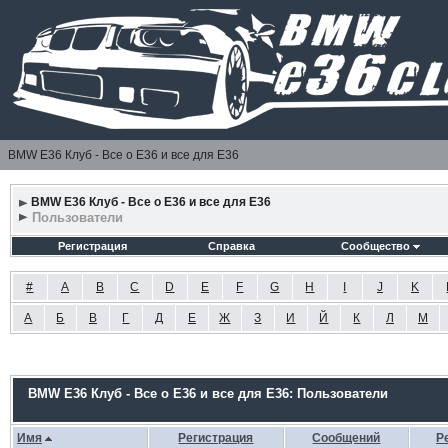
BMW E36 Клуб - Все о Е36 и все для Е36
BMW E36 Клуб - Все о Е36 и все для Е36
Пользователи
Регистрация
Справка
Сообщество
#
A
B
C
D
E
F
G
H
I
J
K
А
Б
В
Г
Д
Е
Ж
З
И
Й
К
Л
М
BMW E36 Клуб - Все о Е36 и все для Е36: Пользователи
Имя
Регистрация
Сообщений
Р