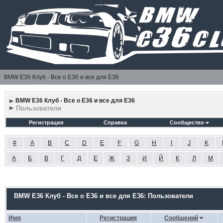
BMW E36 Клуб - Все о Е36 и все для Е36
BMW E36 Клуб - Все о Е36 и все для Е36
Пользователи
Регистрация
Справка
Сообщество
#
A
B
C
D
E
F
G
H
I
J
K
А
Б
В
Г
Д
Е
Ж
З
И
Й
К
Л
М
BMW E36 Клуб - Все о Е36 и все для Е36: Пользователи
Имя
Регистрация
Сообщений