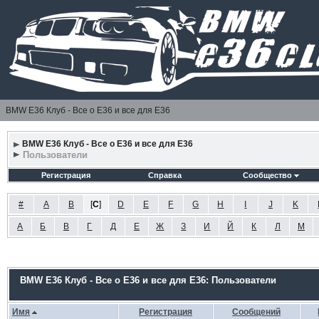
BMW E36 Клуб - Все о Е36 и все для Е36
BMW E36 Клуб - Все о Е36 и все для Е36
Пользователи
Регистрация
Справка
Сообщество
#
A
B
[
C
]
D
E
F
G
H
I
J
K
А
Б
В
Г
Д
Е
Ж
З
И
Й
К
Л
М
BMW E36 Клуб - Все о Е36 и все для Е36: Пользователи
Имя
Регистрация
Сообщений