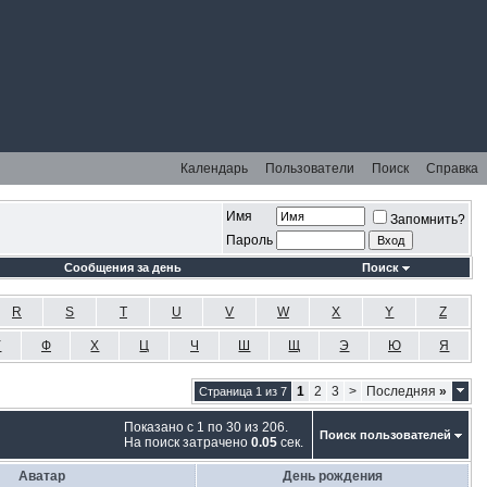
Календарь
Пользователи
Поиск
Справка
Имя
Запомнить?
Пароль
Сообщения за день
Поиск
R
S
T
U
V
W
X
Y
Z
У
Ф
Х
Ц
Ч
Ш
Щ
Э
Ю
Я
1
2
3
>
Последняя
»
Страница 1 из 7
Показано с 1 по 30 из 206.
Поиск пользователей
На поиск затрачено
0.05
сек.
Аватар
День рождения