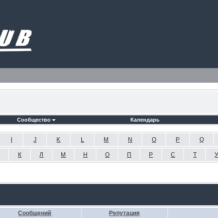
Сообщество
Календарь
I
J
K
L
M
N
O
P
Q
К
Л
М
Н
О
П
Р
С
Т
Сообщений
Репутация