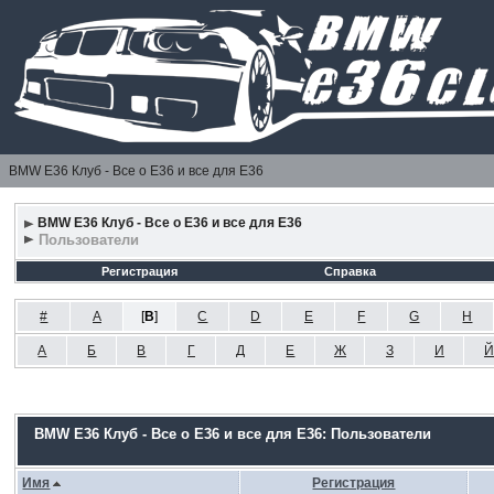
BMW E36 Клуб - Все о Е36 и все для Е36
BMW E36 Клуб - Все о Е36 и все для Е36
Пользователи
Регистрация
Справка
#
A
[
B
]
C
D
E
F
G
H
А
Б
В
Г
Д
Е
Ж
З
И
Й
BMW E36 Клуб - Все о Е36 и все для Е36: Пользователи
Имя
Регистрация