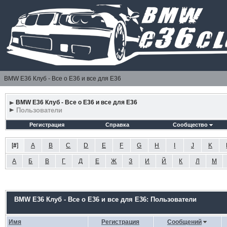
BMW E36 Клуб - Все о Е36 и все для Е36
BMW E36 Клуб - Все о Е36 и все для Е36
Пользователи
Регистрация
Справка
Сообщество
[
#
]
A
B
C
D
E
F
G
H
I
J
K
А
Б
В
Г
Д
Е
Ж
З
И
Й
К
Л
М
BMW E36 Клуб - Все о Е36 и все для Е36: Пользователи
Имя
Регистрация
Сообщений