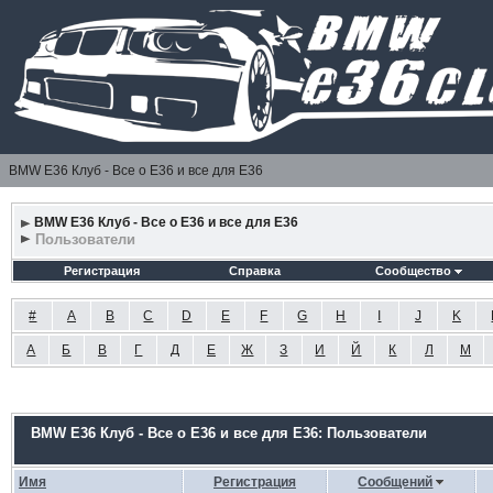
BMW E36 Клуб - Все о Е36 и все для Е36
BMW E36 Клуб - Все о Е36 и все для Е36
Пользователи
Регистрация
Справка
Сообщество
#
A
B
C
D
E
F
G
H
I
J
K
А
Б
В
Г
Д
Е
Ж
З
И
Й
К
Л
М
BMW E36 Клуб - Все о Е36 и все для Е36: Пользователи
Имя
Регистрация
Сообщений