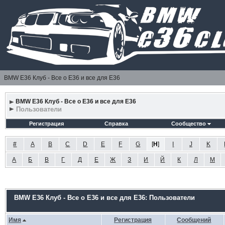
BMW E36 Клуб - Все о Е36 и все для Е36
BMW E36 Клуб - Все о Е36 и все для Е36
Пользователи
Регистрация
Справка
Сообщество
#
A
B
C
D
E
F
G
[
H
]
I
J
K
А
Б
В
Г
Д
Е
Ж
З
И
Й
К
Л
М
BMW E36 Клуб - Все о Е36 и все для Е36: Пользователи
Имя
Регистрация
Сообщений