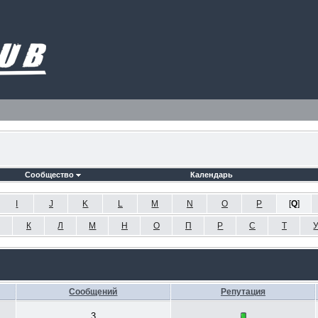
Сообщество
Календарь
I
J
K
L
M
N
O
P
[
Q
]
К
Л
М
Н
О
П
Р
С
Т
Сообщений
Репутация
3