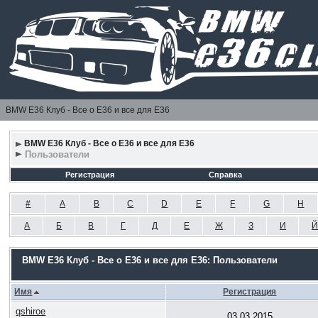
BMW E36 Клуб - Все о Е36 и все для Е36
BMW E36 Клуб - Все о Е36 и все для Е36
Пользователи
Регистрация
Справка
#
A
B
C
D
E
F
G
H
А
Б
В
Г
Д
Е
Ж
З
И
Й
BMW E36 Клуб - Все о Е36 и все для Е36: Пользователи
Имя
Регистрация
qshiroe
03.03.2015