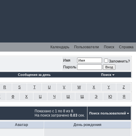
Календарь
Пользователи
Поиск
Справка
Имя
Запомнить?
Пароль
Сообщения за день
Поиск
R
S
T
U
V
W
X
Y
Z
У
Ф
Х
Ц
Ч
Ш
Щ
Э
Ю
Я
Показано с 1 по 8 из 8.
Поиск пользователей
На поиск затрачено
0.03
сек.
Аватар
День рождения