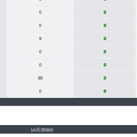
0
0
9
0
0
80
0
Lo-Fi Version