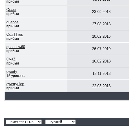
прибыл
Quadi
23.09.2013
прибыл
quance
27.08.2013
прибыл
QuaTTros
10.02.2016
прибыл
queenhw60
26.07.2019
прибыл
QvaZi
16.02.2018
прибыл
qwerty
13.11.2013
1й уровень
qwertyuiop
22.03.2013
прибыл