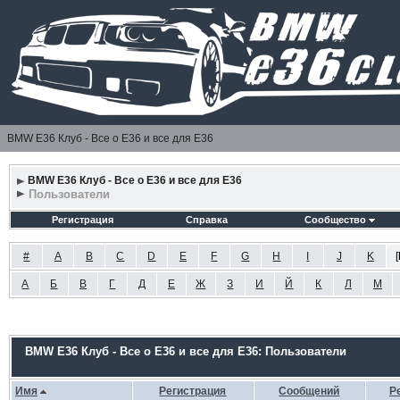
BMW E36 Клуб - Все о Е36 и все для Е36
BMW E36 Клуб - Все о Е36 и все для Е36
Пользователи
Регистрация
Справка
Сообщество
#
A
B
C
D
E
F
G
H
I
J
K
[
А
Б
В
Г
Д
Е
Ж
З
И
Й
К
Л
М
BMW E36 Клуб - Все о Е36 и все для Е36: Пользователи
Имя
Регистрация
Сообщений
Р