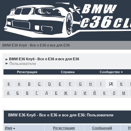
BMW E36 Клуб - Все о Е36 и все для Е36
BMW E36 Клуб - Все о Е36 и все для Е36
Пользователи
Регистрация
Справка
Сообщество
#
A
B
C
D
E
F
G
H
I
[
J
]
K
А
Б
В
Г
Д
Е
Ж
З
И
Й
К
Л
М
BMW E36 Клуб - Все о Е36 и все для Е36: Пользователи
Имя
Регистрация
Сообщений
Р