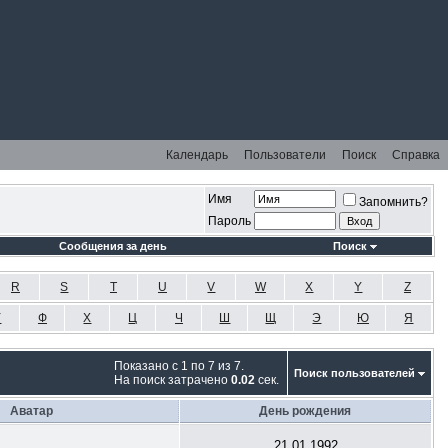
Календарь
Пользователи
Поиск
Справка
Имя
Запомнить?
Пароль
Сообщения за день
Поиск
R
S
T
U
V
W
X
Y
Z
У
Ф
Х
Ц
Ч
Ш
Щ
Э
Ю
Я
Показано с 1 по 7 из 7.
Поиск пользователей
На поиск затрачено
0.02
сек.
Аватар
День рождения
21.01.1992