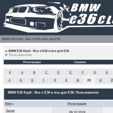
BMW E36 Клуб - Все о Е36 и все для Е36
BMW E36 Клуб - Все о Е36 и все для Е36
Пользователи
Регистрация
Справка
#
A
B
C
D
E
F
G
H
А
Б
В
Г
Д
Е
Ж
[
З
]
И
Й
BMW E36 Клуб - Все о Е36 и все для Е36: Пользователи
Имя
Регистрация
Захар
09.10.2018