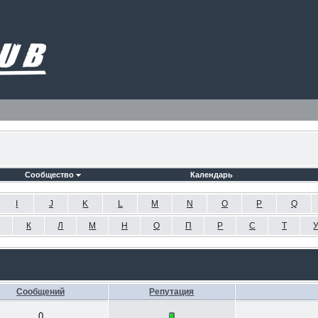
Сообщество
Календарь
I
J
K
L
M
N
O
P
Q
К
Л
М
Н
О
П
Р
С
Т
Сообщений
Репутация
0