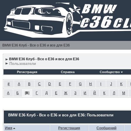
BMW E36 Клуб - Все о Е36 и все для Е36
BMW E36 Клуб - Все о Е36 и все для Е36
Пользователи
Регистрация
Справка
Сообщество
#
A
B
C
D
E
F
G
H
I
J
K
А
Б
[
В
]
Г
Д
Е
Ж
З
И
Й
К
Л
М
BMW E36 Клуб - Все о Е36 и все для Е36: Пользователи
Имя
Регистрация
Сообщений