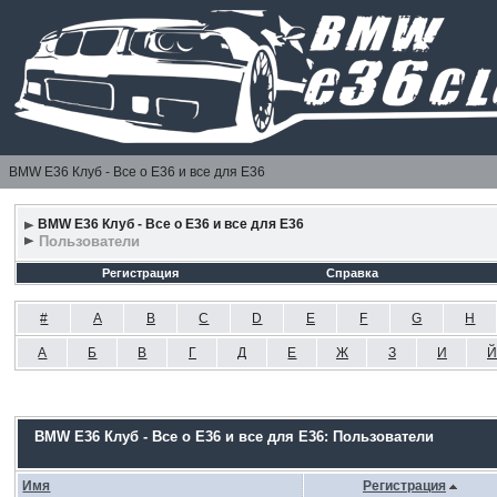
BMW E36 Клуб - Все о Е36 и все для Е36
BMW E36 Клуб - Все о Е36 и все для Е36
Пользователи
Регистрация
Справка
#
A
B
C
D
E
F
G
H
А
Б
В
Г
Д
Е
Ж
З
И
Й
BMW E36 Клуб - Все о Е36 и все для Е36: Пользователи
Имя
Регистрация