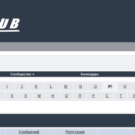
Сообщество
Календарь
I
J
K
L
M
N
O
[
P
]
Q
К
Л
М
Н
О
П
Р
С
Т
Сообщений
Репутация