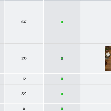
637
136
12
222
0