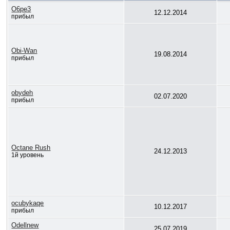
O6pe3
12.12.2014
прибыл
Obi-Wan
19.08.2014
прибыл
obydeh
02.07.2020
прибыл
Octane Rush
24.12.2013
1й уровень
ocubykaqe
10.12.2017
прибыл
Odellnew
25.07.2019