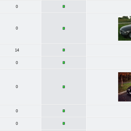
0
0
14
0
0
0
0