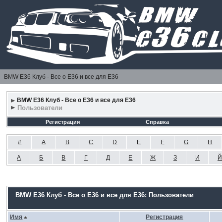
BMW E36 Клуб - Все о Е36 и все для Е36
BMW E36 Клуб - Все о Е36 и все для Е36
Пользователи
Регистрация
Справка
#
A
B
C
D
E
F
G
H
А
Б
В
Г
Д
Е
Ж
З
И
Й
BMW E36 Клуб - Все о Е36 и все для Е36: Пользователи
Имя
Регистрация