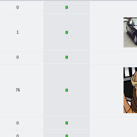
0
1
0
76
0
0