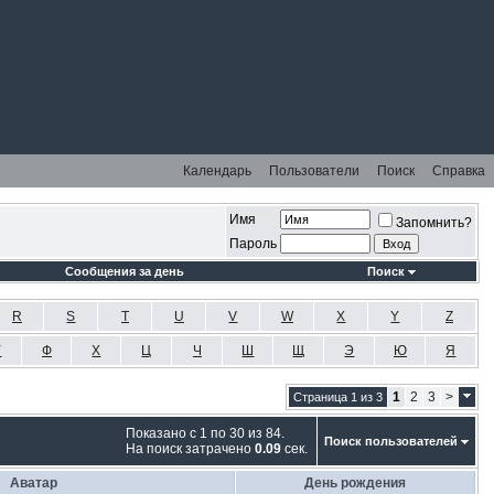
Календарь
Пользователи
Поиск
Справка
Имя
Запомнить?
Пароль
Сообщения за день
Поиск
R
S
T
U
V
W
X
Y
Z
У
Ф
Х
Ц
Ч
Ш
Щ
Э
Ю
Я
1
2
3
>
Страница 1 из 3
Показано с 1 по 30 из 84.
Поиск пользователей
На поиск затрачено
0.09
сек.
Аватар
День рождения