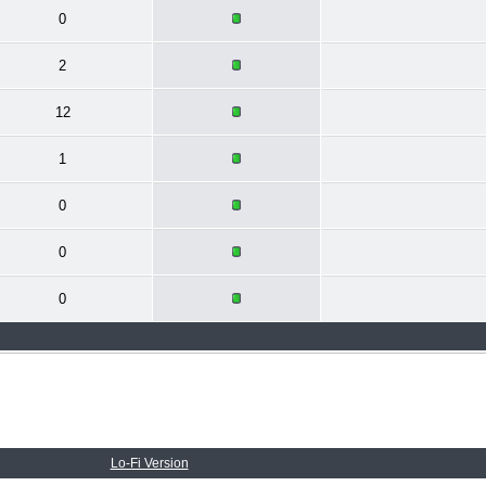
0
2
12
1
0
0
0
Lo-Fi Version