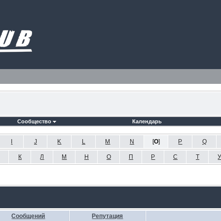
Сообщество
Календарь
I
J
K
L
M
N
[
O
]
P
Q
К
Л
М
Н
О
П
Р
С
Т
Сообщений
Репутация