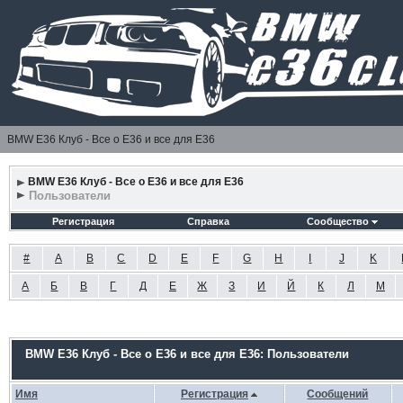
BMW E36 Клуб - Все о Е36 и все для Е36
BMW E36 Клуб - Все о Е36 и все для Е36
Пользователи
Регистрация
Справка
Сообщество
#
A
B
C
D
E
F
G
H
I
J
K
А
Б
В
Г
Д
Е
Ж
З
И
Й
К
Л
М
BMW E36 Клуб - Все о Е36 и все для Е36: Пользователи
Имя
Регистрация
Сообщений