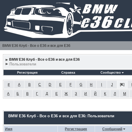
BMW E36 Клуб - Все о Е36 и все для Е36
BMW E36 Клуб - Все о Е36 и все для Е36
Пользователи
Регистрация
Справка
Сообщество
#
A
B
C
D
E
F
G
H
I
J
[
K
]
А
Б
В
Г
Д
Е
Ж
З
И
Й
К
Л
М
BMW E36 Клуб - Все о Е36 и все для Е36: Пользователи
Имя
Регистрация
Сообщений