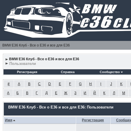
BMW E36 Клуб - Все о Е36 и все для Е36
BMW E36 Клуб - Все о Е36 и все для Е36
Пользователи
Регистрация
Справка
Сообщество
#
A
B
C
D
E
F
G
H
I
J
K
А
Б
В
Г
Д
Е
Ж
З
И
Й
К
Л
М
BMW E36 Клуб - Все о Е36 и все для Е36: Пользователи
Имя
Регистрация
Сообще