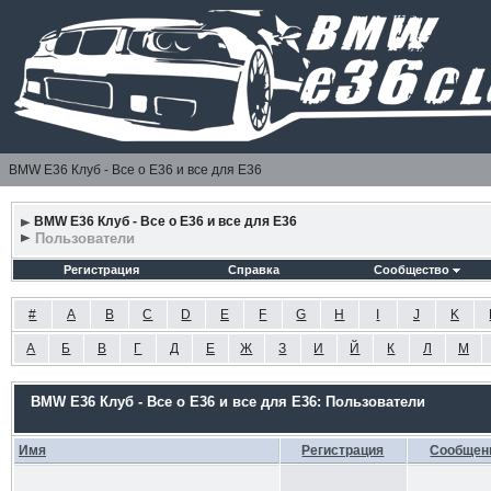
BMW E36 Клуб - Все о Е36 и все для Е36
BMW E36 Клуб - Все о Е36 и все для Е36
Пользователи
Регистрация
Справка
Сообщество
#
A
B
C
D
E
F
G
H
I
J
K
А
Б
В
Г
Д
Е
Ж
З
И
Й
К
Л
М
BMW E36 Клуб - Все о Е36 и все для Е36: Пользователи
Имя
Регистрация
Сообщен