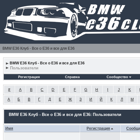
BMW E36 Клуб - Все о Е36 и все для Е36
BMW E36 Клуб - Все о Е36 и все для Е36
Пользователи
Регистрация
Справка
Сообщество
#
A
B
C
D
E
F
G
H
I
J
K
А
Б
В
Г
Д
Е
Ж
З
И
Й
К
Л
М
BMW E36 Клуб - Все о Е36 и все для Е36: Пользователи
Имя
Регистрация
Сообщ