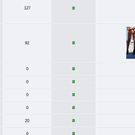
127
92
0
0
0
0
20
0