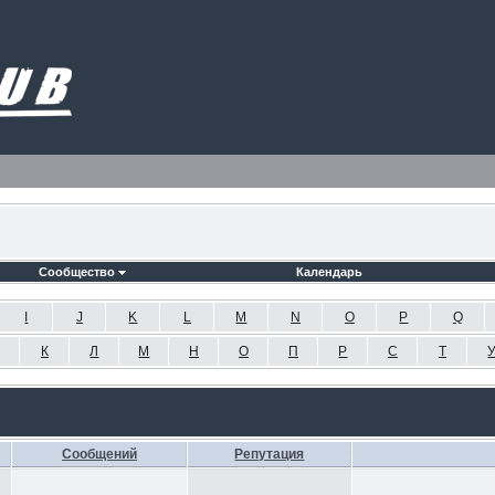
Сообщество
Календарь
I
J
K
L
M
N
O
P
Q
К
Л
М
Н
О
П
Р
С
Т
Сообщений
Репутация