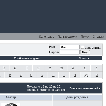
Календарь
Пользователи
Поиск
Справка
Имя
Запомнить?
Пароль
Сообщения за день
Поиск
R
S
T
U
V
W
X
Y
Z
У
Ф
Х
Ц
Ч
Ш
Щ
Э
[
Ю
]
Я
Показано с 1 по 20 из 20.
Поиск пользователей
На поиск затрачено
0.04
сек.
Аватар
День рождения