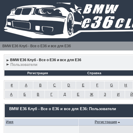
BMW E36 Клуб - Все о Е36 и все для Е36
BMW E36 Клуб - Все о Е36 и все для Е36
Пользователи
Регистрация
Справка
#
A
B
C
D
E
F
G
H
А
Б
В
Г
Д
Е
Ж
З
И
Й
BMW E36 Клуб - Все о Е36 и все для Е36: Пользователи
Имя
Регистрация