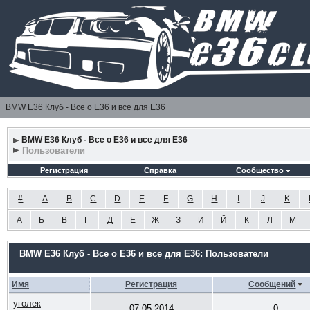
BMW E36 Клуб - Все о Е36 и все для Е36
BMW E36 Клуб - Все о Е36 и все для Е36
Пользователи
Регистрация
Справка
Сообщество
#
A
B
C
D
E
F
G
H
I
J
K
А
Б
В
Г
Д
Е
Ж
З
И
Й
К
Л
М
BMW E36 Клуб - Все о Е36 и все для Е36: Пользователи
Имя
Регистрация
Сообщений
уголек
07.05.2014
0