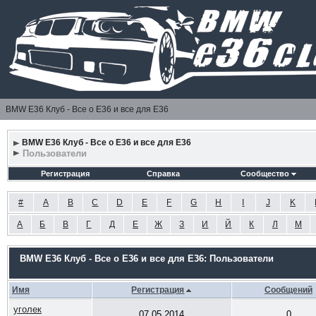
BMW E36 Клуб - Все о Е36 и все для Е36
BMW E36 Клуб - Все о Е36 и все для Е36
Пользователи
Регистрация
Справка
Сообщество
#
A
B
C
D
E
F
G
H
I
J
K
А
Б
В
Г
Д
Е
Ж
З
И
Й
К
Л
М
BMW E36 Клуб - Все о Е36 и все для Е36: Пользователи
Имя
Регистрация
Сообщений
уголек
07.05.2014
0