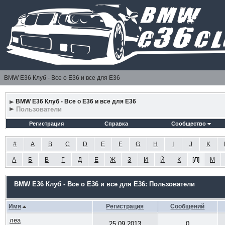
BMW E36 Клуб - Все о Е36 и все для Е36
BMW E36 Клуб - Все о Е36 и все для Е36
Пользователи
Регистрация
Справка
Сообщество
#
A
B
C
D
E
F
G
H
I
J
K
А
Б
В
Г
Д
Е
Ж
З
И
Й
К
[
Л
]
М
BMW E36 Клуб - Все о Е36 и все для Е36: Пользователи
Имя
Регистрация
Сообщений
леа
25.09.2013
0