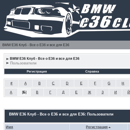
BMW E36 Клуб - Все о Е36 и все для Е36
BMW E36 Клуб - Все о Е36 и все для Е36
Пользователи
Регистрация
Справка
#
A
B
C
D
E
F
G
H
А
[
Б
]
В
Г
Д
Е
Ж
З
И
Й
BMW E36 Клуб - Все о Е36 и все для Е36: Пользователи
Имя
Регистрация