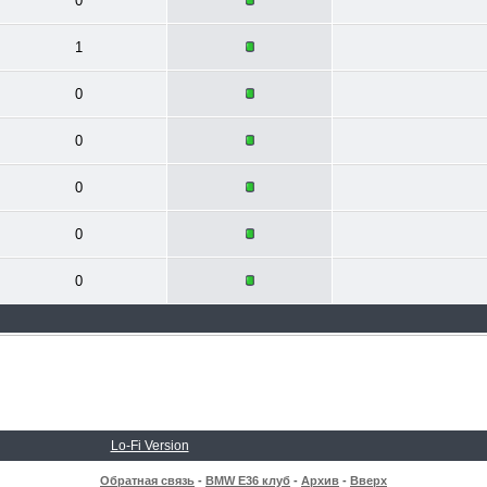
0
1
0
0
0
0
0
Lo-Fi Version
Обратная связь
-
BMW E36 клуб
-
Архив
-
Вверх