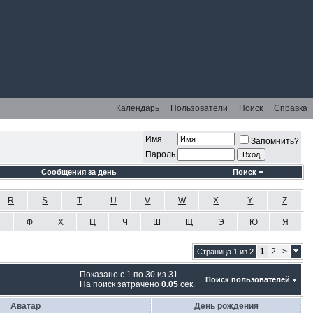
Календарь
Пользователи
Поиск
Справка
Имя
Запомнить?
Пароль
Сообщения за день
Поиск
R
S
T
U
V
W
X
Y
Z
У
Ф
Х
Ц
Ч
Ш
Щ
Э
Ю
Я
1
2
>
Страница 1 из 2
Показано с 1 по 30 из 31.
Поиск пользователей
На поиск затрачено
0.05
сек.
Аватар
День рождения