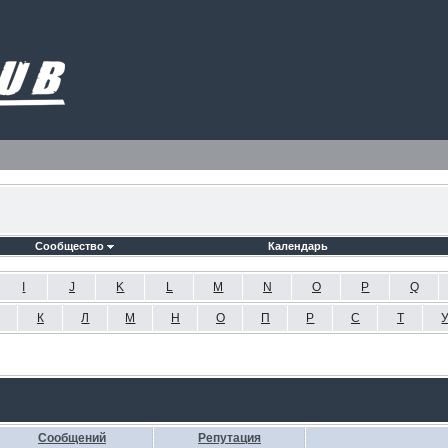
Сообщество
Календарь
I
J
K
L
M
N
O
P
Q
К
Л
М
Н
О
П
Р
С
Т
Сообщений
Репутация