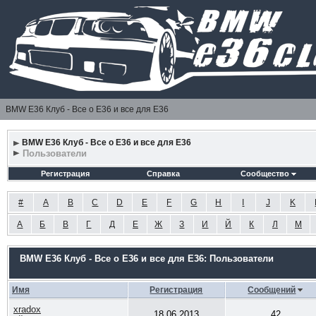
BMW E36 Клуб - Все о Е36 и все для Е36
BMW E36 Клуб - Все о Е36 и все для Е36
Пользователи
Регистрация
Справка
Сообщество
#
A
B
C
D
E
F
G
H
I
J
K
А
Б
В
Г
Д
Е
Ж
З
И
Й
К
Л
М
BMW E36 Клуб - Все о Е36 и все для Е36: Пользователи
Имя
Регистрация
Сообщений
xradox
18.06.2013
42