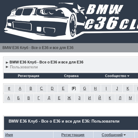
BMW E36 Клуб - Все о Е36 и все для Е36
BMW E36 Клуб - Все о Е36 и все для Е36
Пользователи
Регистрация
Справка
Сообщество
#
A
B
C
D
E
[
F
]
G
H
I
J
K
А
Б
В
Г
Д
Е
Ж
З
И
Й
К
Л
М
BMW E36 Клуб - Все о Е36 и все для Е36: Пользователи
Имя
Регистрация
Сообщений