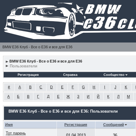
BMW E36 Клуб - Все о Е36 и все для Е36
BMW E36 Клуб - Все о Е36 и все для Е36
Пользователи
Регистрация
Справка
Сообщество
#
A
B
C
D
E
F
G
H
I
J
K
А
Б
В
Г
Д
Е
Ж
З
И
Й
К
Л
М
BMW E36 Клуб - Все о Е36 и все для Е36: Пользователи
Имя
Регистрация
Сообщений
Тот парень
01.04.2013
36