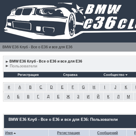
BMW E36 Клуб - Все о Е36 и все для Е36
BMW E36 Клуб - Все о Е36 и все для Е36
Пользователи
Регистрация
Справка
Сообщество
#
A
B
C
D
E
F
G
H
I
J
K
А
Б
В
Г
Д
Е
Ж
З
И
Й
К
Л
М
BMW E36 Клуб - Все о Е36 и все для Е36: Пользователи
Имя
Регистрация
Сообщений