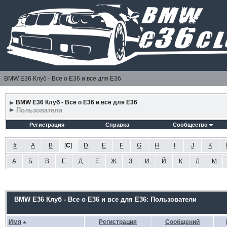
BMW E36 Клуб - Все о Е36 и все для Е36
BMW E36 Клуб - Все о Е36 и все для Е36
Пользователи
Регистрация
Справка
Сообщество
#
A
B
[
C
]
D
E
F
G
H
I
J
K
А
Б
В
Г
Д
Е
Ж
З
И
Й
К
Л
М
BMW E36 Клуб - Все о Е36 и все для Е36: Пользователи
Имя
Регистрация
Сообщений