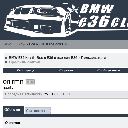
BMW E36 Клуб - Все о Е36 и все для Е36
BMW E36 Клуб - Все о Е36 и все для Е36
>
Пользователи
Профиль onirmn
Регистрация
Справка
Сообщество
onirmn
прибыл
Последняя активность:
25.10.2016
18:30
Обо мне
Статистика
О onirmn